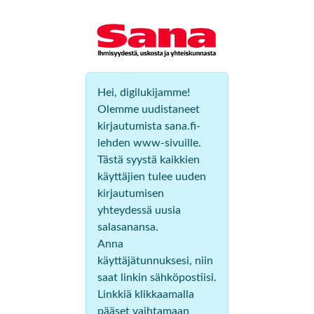
Hei, digilukijamme!
Olemme uudistaneet
kirjautumista sana.fi-
lehden www-sivuille.
Tästä syystä kaikkien
käyttäjien tulee uuden
kirjautumisen
yhteydessä uusia
salasanansa.
Anna
käyttäjätunnuksesi, niin
saat linkin sähköpostiisi.
Linkkiä klikkaamalla
pääset vaihtamaan