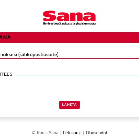
SANA
nuksesi (sähköpostiosoite)
TTEESI
LÄHETÄ
© Karas-Sana |
Tietosuoja
|
Tilausehdot