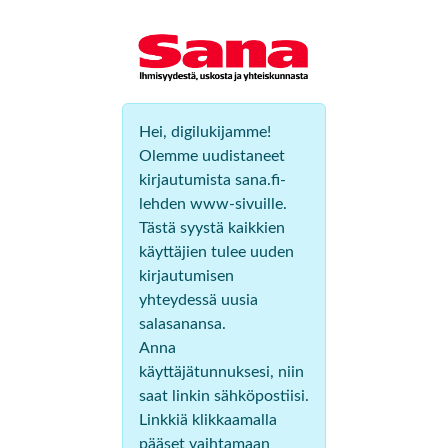
Hei, digilukijamme!
Olemme uudistaneet
kirjautumista sana.fi-
lehden www-sivuille.
Tästä syystä kaikkien
käyttäjien tulee uuden
kirjautumisen
yhteydessä uusia
salasanansa.
Anna
käyttäjätunnuksesi, niin
saat linkin sähköpostiisi.
Linkkiä klikkaamalla
pääset vaihtamaan