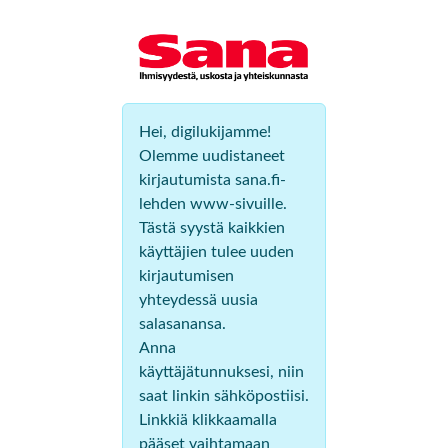
Hei, digilukijamme!
Olemme uudistaneet
kirjautumista sana.fi-
lehden www-sivuille.
Tästä syystä kaikkien
käyttäjien tulee uuden
kirjautumisen
yhteydessä uusia
salasanansa.
Anna
käyttäjätunnuksesi, niin
saat linkin sähköpostiisi.
Linkkiä klikkaamalla
pääset vaihtamaan