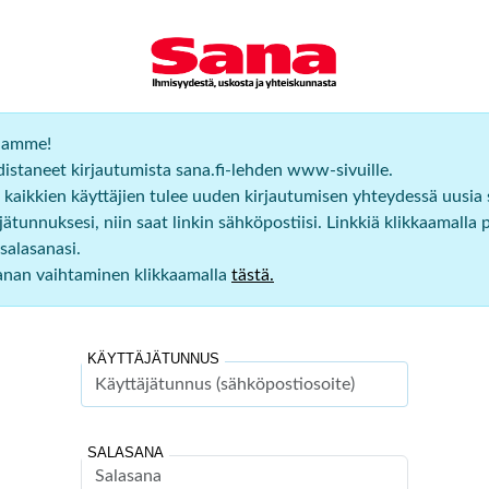
ijamme!
staneet kirjautumista sana.fi-lehden www-sivuille.
 kaikkien käyttäjien tulee uuden kirjautumisen yhteydessä uusia
ätunnuksesi, niin saat linkin sähköpostiisi. Linkkiä klikkaamalla 
salasanasi.
sanan vaihtaminen klikkaamalla
tästä.
KÄYTTÄJÄTUNNUS
SALASANA