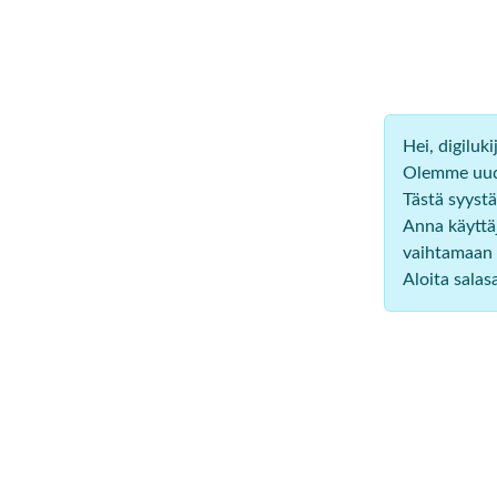
Hei, digiluk
Olemme uudi
Tästä syystä
Anna käyttäj
vaihtamaan 
Aloita sala