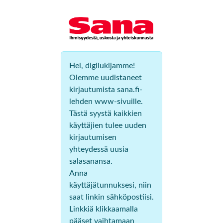
Hei, digilukijamme!
Olemme uudistaneet
kirjautumista sana.fi-
lehden www-sivuille.
Tästä syystä kaikkien
käyttäjien tulee uuden
kirjautumisen
yhteydessä uusia
salasanansa.
Anna
käyttäjätunnuksesi, niin
saat linkin sähköpostiisi.
Linkkiä klikkaamalla
pääset vaihtamaan