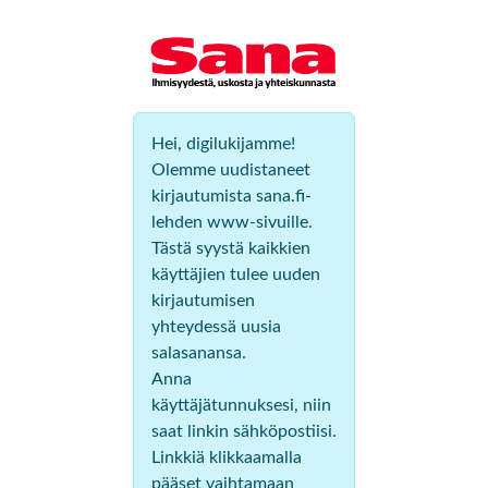
Hei, digilukijamme!
Olemme uudistaneet
kirjautumista sana.fi-
lehden www-sivuille.
Tästä syystä kaikkien
käyttäjien tulee uuden
kirjautumisen
yhteydessä uusia
salasanansa.
Anna
käyttäjätunnuksesi, niin
saat linkin sähköpostiisi.
Linkkiä klikkaamalla
pääset vaihtamaan