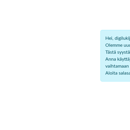
Hei, digiluk
Olemme uudi
Tästä syystä
Anna käyttäj
vaihtamaan 
Aloita sala