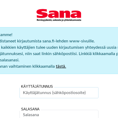
ijamme!
staneet kirjautumista sana.fi-lehden www-sivuille.
 kaikkien käyttäjien tulee uuden kirjautumisen yhteydessä uusia
ätunnuksesi, niin saat linkin sähköpostiisi. Linkkiä klikkaamalla 
salasanasi.
sanan vaihtaminen klikkaamalla
tästä.
KÄYTTÄJÄTUNNUS
SALASANA