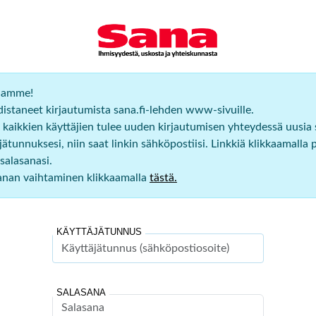
ijamme!
staneet kirjautumista sana.fi-lehden www-sivuille.
 kaikkien käyttäjien tulee uuden kirjautumisen yhteydessä uusia
ätunnuksesi, niin saat linkin sähköpostiisi. Linkkiä klikkaamalla 
salasanasi.
sanan vaihtaminen klikkaamalla
tästä.
KÄYTTÄJÄTUNNUS
SALASANA