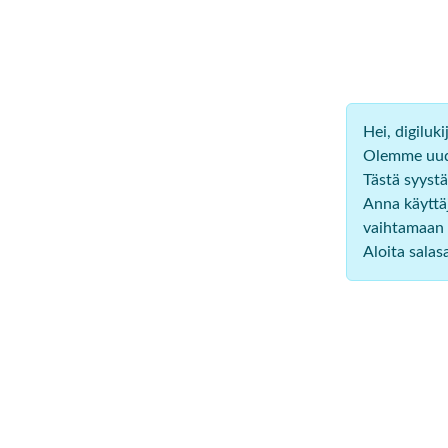
Hei, digiluk
Olemme uudi
Tästä syystä
Anna käyttäj
vaihtamaan 
Aloita sala