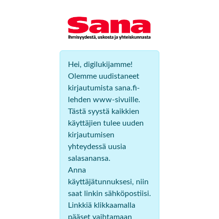
Hei, digilukijamme!
Olemme uudistaneet
kirjautumista sana.fi-
lehden www-sivuille.
Tästä syystä kaikkien
käyttäjien tulee uuden
kirjautumisen
yhteydessä uusia
salasanansa.
Anna
käyttäjätunnuksesi, niin
saat linkin sähköpostiisi.
Linkkiä klikkaamalla
pääset vaihtamaan