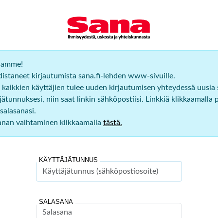
ijamme!
staneet kirjautumista sana.fi-lehden www-sivuille.
 kaikkien käyttäjien tulee uuden kirjautumisen yhteydessä uusia
ätunnuksesi, niin saat linkin sähköpostiisi. Linkkiä klikkaamalla 
salasanasi.
sanan vaihtaminen klikkaamalla
tästä.
KÄYTTÄJÄTUNNUS
SALASANA