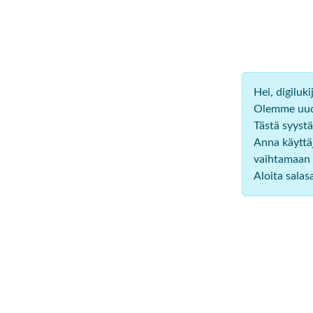
Hei, digiluk
Olemme uudi
Tästä syystä
Anna käyttäj
vaihtamaan 
Aloita sala